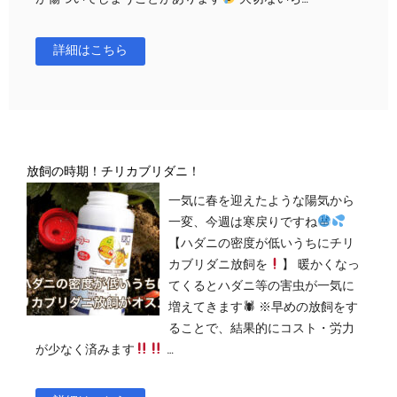
詳細はこちら
放飼の時期！チリカブリダニ！
一気に春を迎えたような陽気から
一変、今週は寒戻りですね
【ハダニの密度が低いうちにチリ
カブリダニ放飼を
】 暖かくなっ
てくるとハダニ等の害虫が一気に
増えてきます🕷 ※早めの放飼をす
ることで、結果的にコスト・労力
が少なく済みます
…