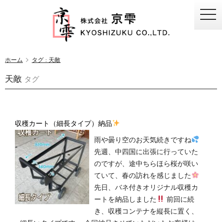
togg
navi
ホーム
タグ : 天敵
天敵
タグ
収穫カート（細長タイプ）納品
雨や曇り空のお天気続きですね
先週、中四国に出張に行っていた
のですが、途中ちらほら桜が咲い
ていて、春の訪れを感じました
先日、バネ付きオリジナル収穫カ
ートを納品しました
前回に続
き、収穫コンテナを縦長に置く、