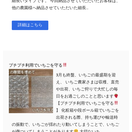
細長いタイプです。 今回納品させていただいたお客様は、
他の農園様へ納品させていただいた細長…
詳細はこちら
プチプチ利用でいちごを守る
3月も終盤、いちごの最盛期を迎
え、 いちご農家さまは収穫、直売
や出荷、いちご狩りで大忙しの毎
日をお過ごしのことと思います
【プチプチ利用でいちごを守る
】 化粧箱や段ボール箱でいちごを
出荷される際、持ち運びや輸送時
の振動で、いちごが揺れたり動いてしまうことで、いちご
が傷ついてしまうことがあります
大切ないち…