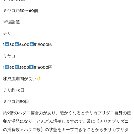
ミヤコ約50〜60個
※理論値
チリ
1
80
6400
512000匹
ミヤコ
1
60
3600
216000匹
④成虫期間が長い
チリ約48日
ミヤコ約20日
約2倍のハダニ捕食力があり、暖かくなるとチリカブリダニ自身の産
卵が活発になり、どんどん増殖しますので、常に【チリカブリダニ
の捕食数＞ハダニ数】の状態をキープできることからチリカブリダ