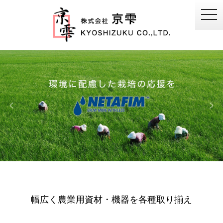
togg
navi
幅広く農業用資材・機器を各種取り揃え