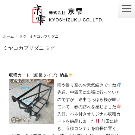
togg
navi
ホーム
タグ : ミヤコカブリダニ
ミヤコカブリダニ
タグ
収穫カート（細長タイプ）納品
雨や曇り空のお天気続きですね
先週、中四国に出張に行っていた
のですが、途中ちらほら桜が咲い
ていて、春の訪れを感じました
先日、バネ付きオリジナル収穫カ
ートを納品しました
前回に続
き、収穫コンテナを縦長に置く、