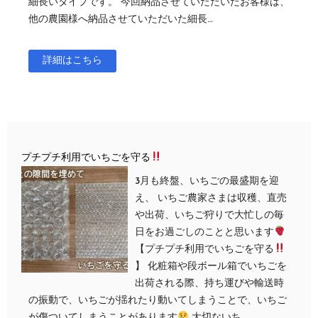
細長いタイプです。 今回納品させていただいたお客様は、
他の農園様へ納品させていただいた細長…
詳細はこちら
プチプチ利用でいちごを守る
3月も終盤、いちごの最盛期を迎
え、 いちご農家さまは収穫、直売
や出荷、いちご狩りで大忙しの毎
日をお過ごしのことと思います
【プチプチ利用でいちごを守る
】 化粧箱や段ボール箱でいちごを
出荷される際、持ち運びや輸送時
の振動で、いちごが揺れたり動いてしまうことで、いちご
が傷ついてしまうことがあります
大切ないち…