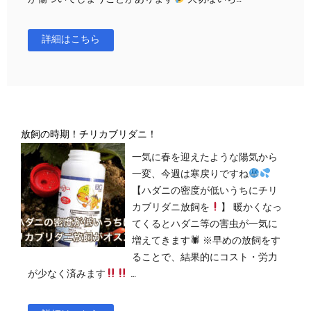
詳細はこちら
放飼の時期！チリカブリダニ！
一気に春を迎えたような陽気から
一変、今週は寒戻りですね
【ハダニの密度が低いうちにチリ
カブリダニ放飼を
】 暖かくなっ
てくるとハダニ等の害虫が一気に
増えてきます🕷 ※早めの放飼をす
ることで、結果的にコスト・労力
が少なく済みます
…