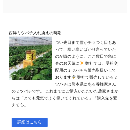
西洋ミツバチ入れ換えの時期
つい先日まで雪がチラつく日もあ
って、寒い寒いばかり言っていた
のが嘘のように、ここ数日で急に
春のお天気に
弊社では、受粉交
配用のミツバチも販売取扱いして
おります
弊社で販売しているミ
ツバチは熊本県にある養蜂家さん
のミツバチです。 これまでにご購入いただいた農家さまか
らは「とても元気でよく働いてくれている」「購入先を変
えて心…
詳細はこちら