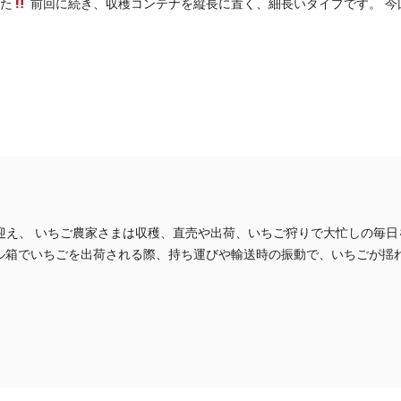
た
前回に続き、収穫コンテナを縦長に置く、細長いタイプです。 今
迎え、 いちご農家さまは収穫、直売や出荷、いちご狩りで大忙しの毎
ール箱でいちごを出荷される際、持ち運びや輸送時の振動で、いちごが揺